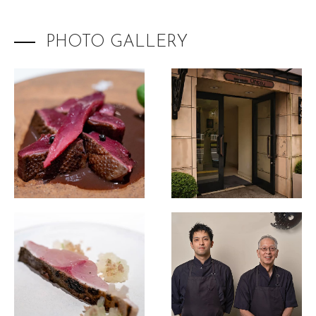
The Destination Restaurant of the Year 2025
田舎の大鵬
PHOTO GALLERY
くるますし
日本料理 別府廣門
センティウ
2025 selection map
2025 partners & team
2025 審査リポート
2025 Award Ceremony
Sustainable Japan Magazine (Vol.48)
Destination Restaurants 2024
Destination Restaurants 2023