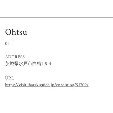
Ohtsu
04
ADDRESS
茨城県水戸市白梅1-5-4
URL
https://visit.ibarakiguide.jp/en/dining/53709/