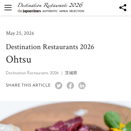
DESTINATION RESTAURANTS
Destination Restaurants 2026
May 25, 2026
炉ばたとワインＫ
Destination Restaurants 2026
気仙沼 KUROMORI
Ohtsu
The Destination Restaurant of the Year 2026
山形座瀧波 Ukitomam
Destination Restaurants 2026
茨城県
Ohtsu
mano
SHARE THIS ARTICLE
nôtori
TSUKIHI
RUKAWA
SÉN