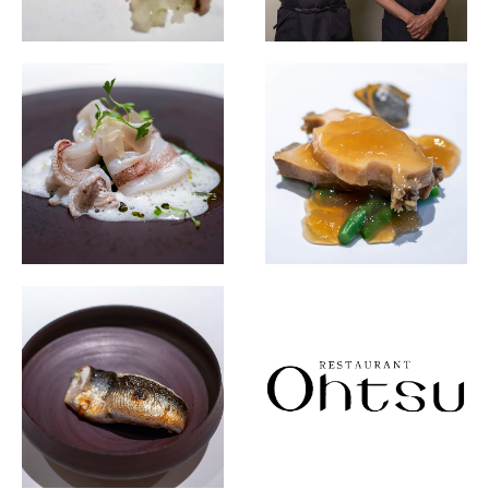
Destination Restaurants 2022
Destination Restaurants 2021
Top page
Movie
About Destination Restaurants
Selection Committee
Location map 2021-2026
Media Center
EN
/
JP