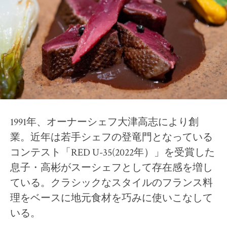
Restaurant Présage
2026 selection map
2026 partners & team
2026 審査リポート
Pick up article by Suntory
2026 Award Ceremony
Sustainable Japan Magazine (Vol.56)
1991年、オーナーシェフ大津高志により創
Destination Restaurants 2025
業。近年は若手シェフの登竜門となっている
ファームレストラン クオーレ
コンテスト「RED U-35(2022年）」を受賞した
オステリア・シンチェリータ
息子・高彬がスーシェフとして存在感を増し
ノンナ・ニェッタ
ている。クラシックなスタイルのフランス料
レストランKAM
理をベースに地元食材を巧みに使いこなして
オーベルジュ オーフ
いる。
ひまわり食堂2(ツー)