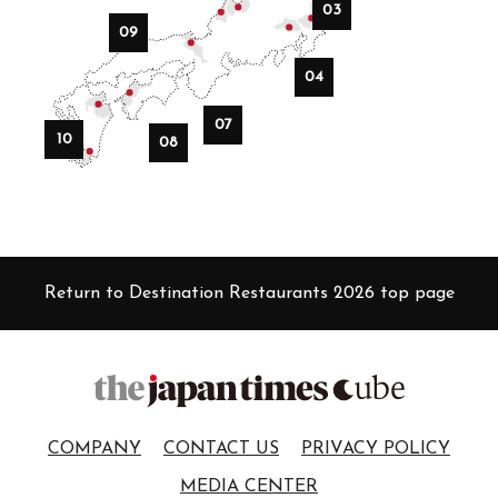
Restaurant Présage
03
09
2026 selection map
2026 partners & team
04
2026 審査リポート
07
Pick up article by Suntory
10
08
2026 Award Ceremony
Sustainable Japan Magazine (Vol.56)
Destination Restaurants 2025
Return to Destination Restaurants 2026 top page
ファームレストラン クオーレ
オステリア・シンチェリータ
ノンナ・ニェッタ
レストランKAM
COMPANY
CONTACT US
PRIVACY POLICY
オーベルジュ オーフ
MEDIA CENTER
ひまわり食堂2(ツー)