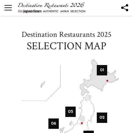
DESTINATION RESTAURANTS
Destination Restaurants 2025
Destination Restaurants 2026
炉ばたとワインＫ
SELECTION MAP
気仙沼 KUROMORI
The Destination Restaurant of the Year 2026
山形座瀧波 Ukitomam
01
Ohtsu
mano
nôtori
TSUKIHI
05
RUKAWA
02
SÉN
06