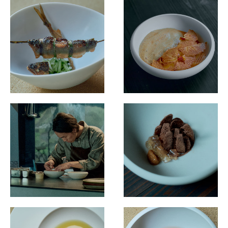
Destination Restaurants 2022
Destination Restaurants 2021
Top page
Movie
About Destination Restaurants
Selection Committee
Location map 2021-2026
Media Center
EN
/
JP