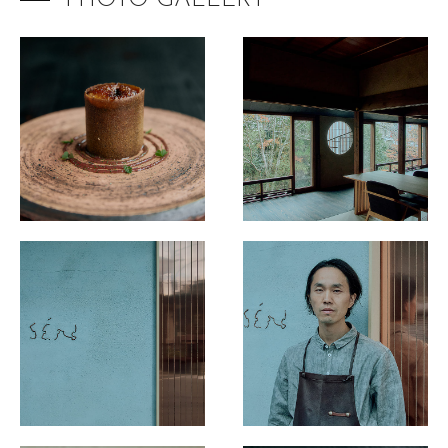
The Destination Restaurant of the Year 2025
田舎の大鵬
くるますし
日本料理 別府廣門
センティウ
2025 selection map
2025 partners & team
2025 審査リポート
2025 Award Ceremony
Sustainable Japan Magazine (Vol.48)
Destination Restaurants 2024
Destination Restaurants 2023