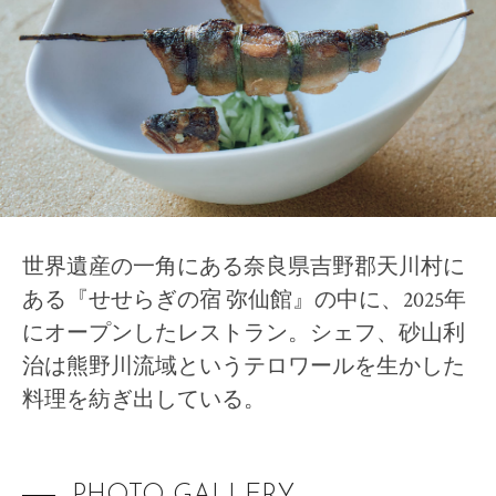
Restaurant Présage
2026 selection map
2026 partners & team
2026 審査リポート
Pick up article by Suntory
2026 Award Ceremony
Sustainable Japan Magazine (Vol.56)
世界遺産の一角にある奈良県吉野郡天川村に
Destination Restaurants 2025
ある『せせらぎの宿 弥仙館』の中に、2025年
ファームレストラン クオーレ
にオープンしたレストラン。シェフ、砂山利
オステリア・シンチェリータ
治は熊野川流域というテロワールを生かした
ノンナ・ニェッタ
料理を紡ぎ出している。
レストランKAM
オーベルジュ オーフ
ひまわり食堂2(ツー)
PHOTO GALLERY