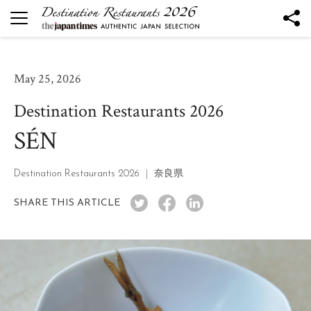
DESTINATION RESTAURANTS
Destination Restaurants 2026
May 25, 2026
炉ばたとワインＫ
Destination Restaurants 2026
気仙沼 KUROMORI
SÉN
The Destination Restaurant of the Year 2026
山形座瀧波 Ukitomam
Destination Restaurants 2026
奈良県
Ohtsu
mano
SHARE THIS ARTICLE
nôtori
TSUKIHI
RUKAWA
SÉN